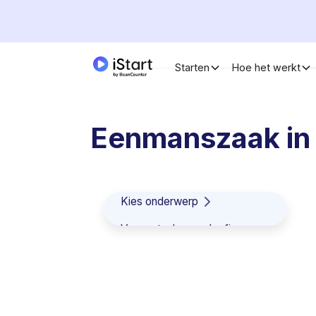
Starten
Hoe het werkt
Eenmanszaak in
Kies onderwerp
Vennootschap onder firma
Commanditaire vennootschap
besloten vennootschap