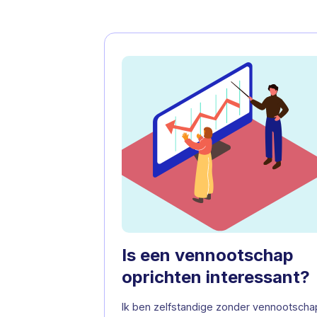
Premie
Zelfstandige
Belastingen
Eenmanszaak in bijberoep
Eenmanszaak in
hoofdberoep
Vennootschap
Is een vennootschap
oprichten interessant?
Ik ben zelfstandige zonder vennootscha