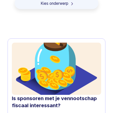
Kies onderwerp
Vennootschap onder firma
Commanditaire vennootschap
besloten vennootschap
Premie
Zelfstandige
Belastingen
Eenmanszaak in bijberoep
Is sponsoren met je vennootschap
Eenmanszaak in hoofdberoep
fiscaal interessant?