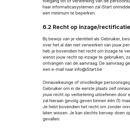
toegang tot of verwerking van de persoonsg
haar informaticasystemen zal iStart onmidd
een minimum te beperken.
6.2 Recht op inzage/rectifica
Bij bewijs van je identiteit als Gebruiker, bes
over het al dan niet verwerken van jouw p
heb je bovendien het recht om inzage te ve
wenst jouw recht op inzage te gebruiken, za
ontvangen van de aanvraag. De aanvraag geb
een e-mail naar info@iStart.be
Onnauwkeurige of onvolledige persoonsgeg
Gebruiker om in de eerste plaats zelf onna
jouw recht op verbetering uitoefenen door ee
zal hieraan gevolg geven binnen één (1) maa
Je hebt bovendien het recht om zonder onr
laten wissen. Je kan slechts beroep doen o
gevallen: