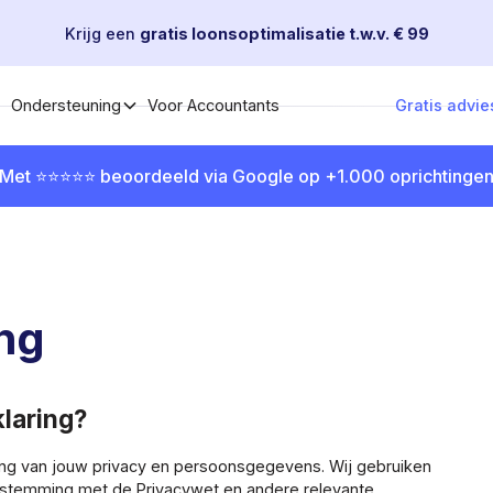
Krijg een
gratis loonsoptimalisatie t.w.v. € 99
Voor Accountants
Gratis advie
Ondersteuning
Met ⭐⭐⭐⭐⭐ beoordeeld via Google op +1.000 oprichtinge
ing
laring?
ing van jouw privacy en persoonsgegevens. Wij gebruiken
nstemming met de Privacywet en andere relevante