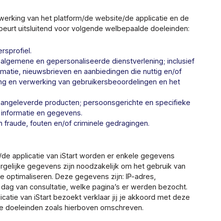
erking van het platform/de website/de applicatie en de
beurt uitsluitend voor volgende welbepaalde doeleinden:
rsprofiel.
algemene en gepersonaliseerde dienstverlening; inclusief
rmatie, nieuwsbrieven en aanbiedingen die nuttig en/of
jging en verwerking van gebruikersbeoordelingen en het
aangeleverde producten; persoonsgerichte en specifieke
 informatie en gegevens.
fraude, fouten en/of criminele gedragingen.
/de applicatie van iStart worden er enkele gegevens
rgelijke gegevens zijn noodzakelijk om het gebruik van
e optimaliseren. Deze gegevens zijn: IP-adres,
n dag van consultatie, welke pagina’s er werden bezocht.
catie van iStart bezoekt verklaar jij je akkoord met deze
e doeleinden zoals hierboven omschreven.