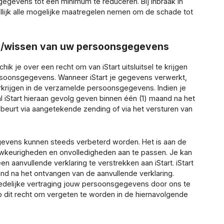
egevens tot een minimum te reduceren. Bij inbraak in
ellijk alle mogelijke maatregelen nemen om de schade tot
tie/wissen van uw persoonsgegevens
chik je over een recht om van iStart uitsluitsel te krijgen
ersoonsgegevens. Wanneer iStart je gegevens verwerkt,
rkrijgen in de verzamelde persoonsgegevens. Indien je
l iStart hieraan gevolg geven binnen één (1) maand na het
eurt via aangetekende zending of via het versturen van
evens kunnen steeds verbeterd worden. Het is aan de
uwkeurigheden en onvolledigheden aan te passen. Je kan
n aanvullende verklaring te verstrekken aan iStart. iStart
nd na het ontvangen van de aanvullende verklaring.
edelijke vertraging jouw persoonsgegevens door ons te
p dit recht om vergeten te worden in de hiernavolgende