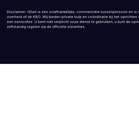
Disclaimer: iStart is een onafhankelijke, commerciële tussenpersoon en is 
overheid of de KBO. Wij bieden private hulp en coördinatie bij het opricht
een servicefee. U bent niet verplicht onze dienst te gebruiken; u kunt de opr
zelfstandig regelen via de officiële instanties.