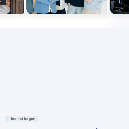
Wouter van 
Hoe het begon