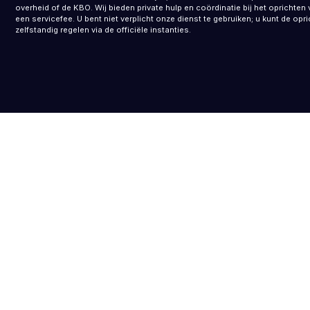
overheid of de KBO. Wij bieden private hulp en coördinatie bij het opricht
een servicefee. U bent niet verplicht onze dienst te gebruiken; u kunt de opr
zelfstandig regelen via de officiële instanties.