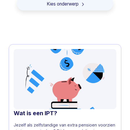
Kies onderwerp
Vennootschap onder firma
Commanditaire vennootschap
besloten vennootschap
Premie
Zelfstandige
Belastingen
Eenmanszaak in bijberoep
Wat is een IPT?
Eenmanszaak in hoofdberoep
Jezelf als zelfstandige van extra pensioen voorzien