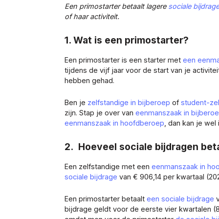
Een primostarter betaalt lagere
sociale bijdrag
of haar activiteit.
1. Wat is een primostarter?
Een primostarter is een starter met
een eenma
tijdens de vijf jaar voor de start van je activite
hebben gehad.
Ben je
zelfstandige in bijberoep
of
student-zel
zijn. Stap je over van
eenmanszaak in bijbero
eenmanszaak in hoofdberoep
, dan kan je wel
2. Hoeveel sociale bijdragen beta
Een zelfstandige met een
eenmanszaak in ho
sociale bijdrage
van € 906,14 per kwartaal (20
Een primostarter betaalt
een sociale bijdrage
bijdrage geldt voor de eerste vier kwartalen (