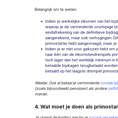
Belangrijk om te weten:
Indien je werkelijke inkomen van het bij
waarop je de verminderde voorlopige bij
eindafrekening van de definitieve bijdra
aangerekend, maar ook verhogingen. Dit i
primostarter hebt aangevraagd, maar je e
Indien je er niet voor gekozen hebt om 
naar één van de inkomstendrempels primo
toch lager dan het wettelijk minimum in 
betaalde bijdragen terugbetaald worden.
betaald op het laagste drempel primosta
Weetje: Ook al betaal je verminderde
sociale b
(zoals bijvoorbeeld pensioen) als andere
zelfs
manier.
4. Wat moet je doen als primosta
Je vraagt de korting aan bij je
sociaal verzeke