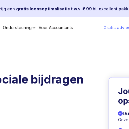
rijg een
gratis loonsoptimalisatie t.w.v. € 99
bij excellent pakk
Voor Accountants
Gratis advie
Ondersteuning
ciale bijdragen
J
op
Du
Onze 