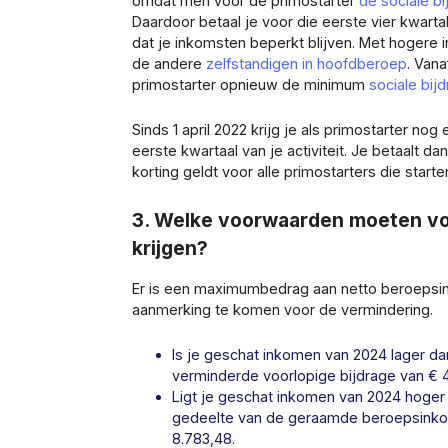
omdat men voor de primostarter
de sociale b
Daardoor betaal je voor die eerste vier kwart
dat je inkomsten beperkt blijven. Met hogere 
de andere
zelfstandigen in hoofdberoep
. Vana
primostarter opnieuw de minimum
sociale bij
Sinds 1 april 2022 krijg je als primostarter nog
eerste kwartaal van je activiteit. Je betaalt d
korting geldt voor alle primostarters die starten
3. Welke voorwaarden moeten vo
krijgen?
Er is een maximumbedrag aan netto beroepsi
aanmerking te komen voor de vermindering.
Is je geschat inkomen van 2024 lager da
verminderde voorlopige bijdrage van € 4
Ligt je geschat inkomen van 2024 hoger 
gedeelte van de geraamde beroepsinkoms
8.783,48.