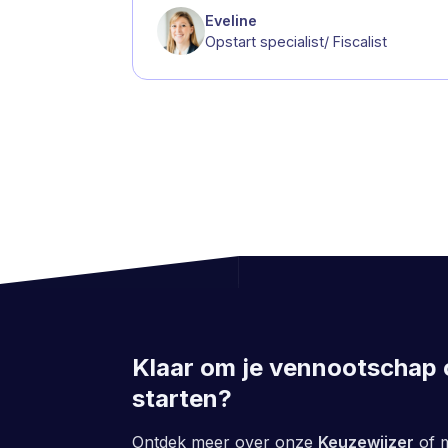
Eveline
Opstart specialist/ Fiscalist
Klaar om je vennootschap 
starten?
Ontdek meer over onze
Keuzewijzer
of 