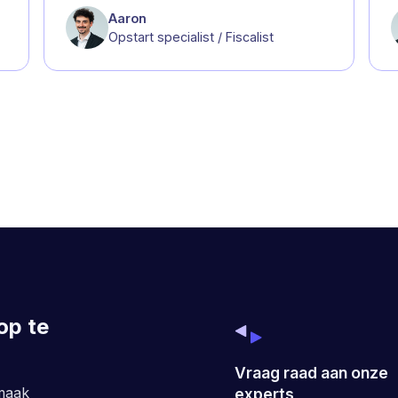
Aaron
Opstart specialist / Fiscalist
op te
Vraag raad aan onze
maak
experts