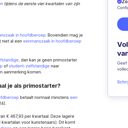
Zo
en
tijdens de eerste vier kwartalen van zijn
Confi
nszaak in hoofdberoep
. Bovendien mag je
it niet al een
eenmanszaak in hoofdberoep
Vol
van
fstandige,
dan kan je geen primostarter
Geef
ep
of
student-zelfstandige
naar
volle
 in aanmerking komen.
Schri
al je als primostarter?
ofdberoep
betaalt normaal minstens
een
24).
van € 467,93 per kwartaal. Deze lagere
8 kwartalan voor kunstenaars). Dit komt