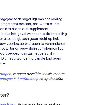
dragejaar toch hoger ligt dan het bedrag
drage hebt betaald, dan wordt bij de
gen niet alleen een supplement
s dus het geval wanneer je de vrijstelling
r uiteindelijk toch geen recht op hebt.
jouw voorlopige bijdragen te verminderen
starter en jouw definitief inkomen ligt
hoofdberoep, dan zal het verschil in
 Dit met uitzondering van de bijdragen
rter.
ijdragen
, je opent dezelfde sociale rechten
tandigen in hoofdberoep
en op dezelfde
rter?
ringsfonds
. Vraag je de korting niet aan,