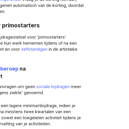
geniet automatisch van de korting, doordat
en.
r primostarters
ijdragestelsel voor ‘primostarters’
e hun werk hernemen tijdens of na een
eit en voor
zelfstandigen
in de artistieke
dberoep
na
t
 aanvragen om geen
sociale bijdragen
meer
wegens ziekte’ genoemd.
r een lagere minimumbijdrage, indien je
 na minstens twee kwartalen van een
j zowel een toegelaten activiteit tijdens je
atting van je activiteiten.