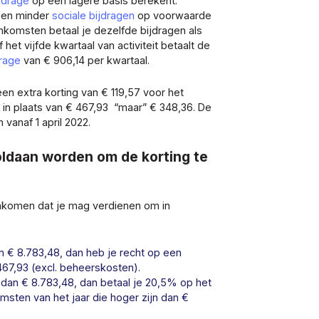
ijdrage
op een lagere basis berekent.
alen minder
sociale bijdragen
op voorwaarde
inkomsten betaal je dezelfde bijdragen als
f het vijfde kwartaal van activiteit betaalt de
drage
van € 906,14 per kwartaal.
 een extra korting van € 119,57 voor het
an in plaats van € 467,93 “maar” € 348,36. De
 vanaf 1 april 2022.
ldaan worden om de korting te
nkomen dat je mag verdienen om in
n € 8.783,48, dan heb je recht op een
67,93 (excl. beheerskosten).
dan € 8.783,48, dan betaal je 20,5% op het
ten van het jaar die hoger zijn dan €