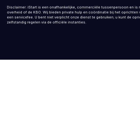
Disclaimer: iStart is een onafhankelijke, commerciële tussenpersoon en is 
overheid of de KBO. Wij bieden private hulp en coördinatie bij het opricht
een servicefee. U bent niet verplicht onze dienst te gebruiken; u kunt de opr
zelfstandig regelen via de officiële instanties.