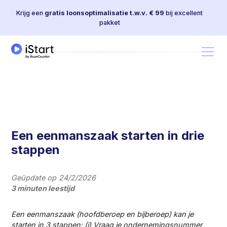
Krijg een
gratis loonsoptimalisatie t.w.v. € 99
bij excellent
pakket
Een eenmanszaak starten in drie
stappen
Geüpdate op
24/2/2026
3 minuten leestijd
Een eenmanszaak (hoofdberoep en bijberoep) kan je
starten in 3 stappen: (i) Vraag je ondernemingsnummer