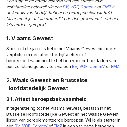
Een stap in de goede richting van een succesvolle
zelfstandige activiteit via een
BV
,
VOF
,
CommV
of
EMZ
is
de kennis van bedrijfsbeheer en beroepsbekwaamheid.
Maar moet je dat aantonen? In de drie gewesten is dat net
iets anders geregeld.
1. Vlaams Gewest
Sinds enkele jaren is het in het Vlaams Gewest niet meer
verplicht om een attest bedrijfsbeheer of
beroepsbekwaamheid te hebben voor het opstarten van
een zelfstandige activiteit via een
BV
,
VOF
,
CommV
of
EMZ
.
2. Waals Gewest en Brusselse
Hoofdstedelijk Gewest
2.1. Attest beroepsbekwaamheid
In tegenstelling tot het Vlaams Gewest, bestaan in het
Brusselse Hoofdstedelijke Gewest en het Waalse Gewest
lijsten van gereglementeerde beroepen. Wil je als starter in
een
BV
,
VOF
,
CommV
of
EMZ
in een van deze beroepen