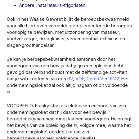
Andere: installateurs-frigoristen.
Ook in het Waalse Gewest blijft de beroepsbekwaamheid
voor alle hierboven vermelde gereglementeerde beroepen
voorlopig te bewijzen, met uitzondering van masseur,
voetverzorger, droogkuiser, verver, dentaaltechnicus en
slager-groothandelaar.
Je kan je beroepsbekwaamheid aantonen door het
voorleggen van een bewijs dat je je een opleiding hebt
gevolgd dat verband houdt met de zelfstandige activiteit
dat je wil uitoefenen via een
BV
,
VOF
,
CommV
of
EM
Z
. Het
ondernemingsloket zal ook altijd nagaan of dit voldoende
is.
VOORBEELD: Franky start als elektricien en hoort van zijn
ondernemingsloket dat hij daarvoor een bewijs
beroepsbekwaamheid moet kunnen voorleggen. Hij brengt
het bewijs van de opleiding die hij volgde mee, waarna het
ondernemingsloket oordeelt of dat zijn
beroepsbekwaamheid voldoende bewijst.