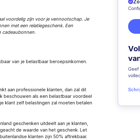
Zo
Confi
l voordelig zijn voor je vennootschap. Je
ennen met een relatiegeschenk. Een
jn cadeaubonnen.
Vol
van
ekbaar van je belastbaar beroepsinkomen.
Geef
volle
kt aan professionele klanten, dan zal dit
Schri
enk beschouwen als een belastbaar voordeel
je klant zelf belastingen zal moeten betalen
enland geschenken uitdeelt aan je klanten,
geacht de waarde van het geschenk. Let
 buitenlandse klanten zijn 50% aftrekbaar.