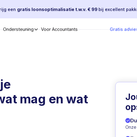
rijg een
gratis loonsoptimalisatie t.w.v. € 99
bij excellent pakk
Voor Accountants
Gratis advie
Ondersteuning
je
wat mag en wat
J
op
Du
Onze 