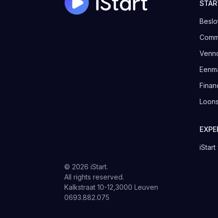
STAR
Beslo
Comma
Venno
Eenm
Finan
Loons
EXPE
iStar
© 2026 iStart.
All rights reserved.
Kalkstraat 10-12,3000 Leuven
0693.882.075