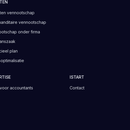
TEN
ten vennootschap
nditaire vennootschap
otschap onder firma
anszaak
cieel plan
optimalisatie
RTISE
ISTART
t voor accountants
Contact