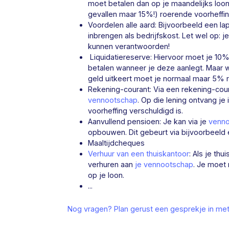
moet betalen dan op je maandelijks loo
gevallen maar 15%!) roerende voorheffin
Voordelen alle aard: Bijvoorbeeld een lap
inbrengen als bedrijfskost. Let wel op:
kunnen verantwoorden!
Liquidatiereserve: Hiervoor moet je 1
betalen wanneer je deze aanlegt. Maar w
geld uitkeert moet je normaal maar 5% r
Rekening-courant: Via een rekening-coura
vennootschap
. Op die lening ontvang j
voorheffing verschuldigd is.
Aanvullend pensioen: Je kan via je
venn
opbouwen. Dit gebeurt via bijvoorbeeld 
Maaltijdcheques
Verhuur van een thuiskantoor
: Als je th
verhuren aan
je vennootschap
. Je moet 
op je loon.
...
Nog vragen? Plan gerust een gesprekje in met