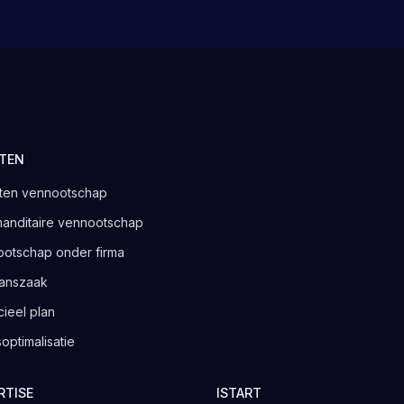
TEN
ten vennootschap
nditaire vennootschap
otschap onder firma
anszaak
cieel plan
optimalisatie
RTISE
ISTART