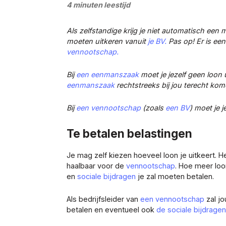
4 minuten leestijd
Als zelfstandige krijg je niet automatisch een m
moeten uitkeren vanuit
je BV.
Pas op! Er is een
vennootschap.
Bij
een eenmanszaak
moet je jezelf geen loon
eenmanszaak
rechtstreeks bij jou terecht kom
Bij
een vennootschap
(zoals
een BV
) moet je j
Te betalen belastingen
Je mag zelf kiezen hoeveel loon je uitkeert. He
haalbaar voor de
vennootschap
. Hoe meer loo
en
sociale bijdragen
je zal moeten betalen.
Als bedrijfsleider van
een vennootschap
zal j
betalen en eventueel ook
de sociale bijdragen