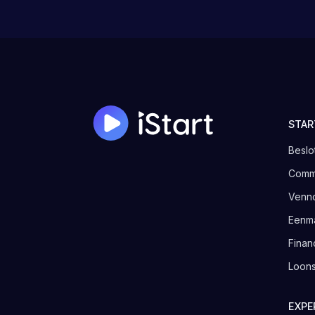
STAR
Beslo
Comma
Venno
Eenm
Finan
Loons
EXPE