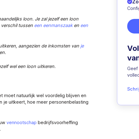
Zo
Confi
aandelijks loon. Je zal jezelf een loon
 verschil tussen
een eenmanszaak
en
een
 uitkeren, aangezien de inkomsten van
je
Vol
en.
van
ezelf wel een loon uitkeren.
Geef
volle
Schri
t moet natuurlijk wel voordelig blijven en
n je uitkeert, hoe meer personenbelasting
ouw
vennootschap
bedrijfsvoorheffing
.