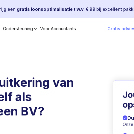
rijg een
gratis loonsoptimalisatie t.w.v. € 99
bij excellent pakk
Voor Accountants
Gratis advie
Ondersteuning
uitkering van
lf als
J
op
 een BV?
Du
Onze 