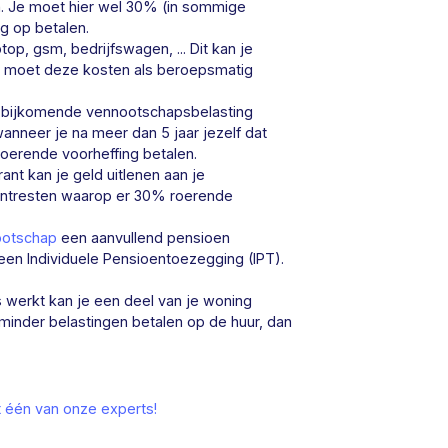
n. Je moet hier wel 30% (in sommige
g op betalen.
top, gsm, bedrijfswagen, ... Dit kan je
 je moet deze kosten als beroepsmatig
0%bijkomende vennootschapsbelasting
anneer je na meer dan 5 jaar jezelf dat
oerende voorheffing betalen.
nt kan je geld uitlenen aan je
e intresten waarop er 30% roerende
ootschap
een aanvullend pensioen
een Individuele Pensioentoezegging (IPT).
uis werkt kan je een deel van je woning
minder belastingen betalen op de huur, dan
 één van onze experts!