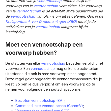
De statuten van je
vennootschap
moeten altijd het
voorwerp van je
vennootschap
vermelden. Het voorwerp
van je
vennootschap
is de activiteit of de bedrijvigheid die
de
vennootschap
van plan is om uit te oefenen. Ook in de
Kruispuntbank van Ondernemingen (KBO)
moet je de
activiteiten van je
vennootschap
aangeven bij de
inschrijving.
Moet een vennootschap een
voorwerp hebben?
De statuten van elke
vennootschap
bevatten verplicht het
voorwerp. Een
vennootschap
mag enkel de activiteiten
uitoefenen die ook in haar voorwerp staan opgesomd.
Deze regel geldt ongeacht de vennootschapsvorm die je
kiest. Zo ben je dus verplicht om een voorwerp op te
nemen voor volgende vennootschapsvormen:
Besloten vennootschap (BV)
;
Commanditaire vennootschap (CommV)
;
Vennootschap onder firma (VOF)
.