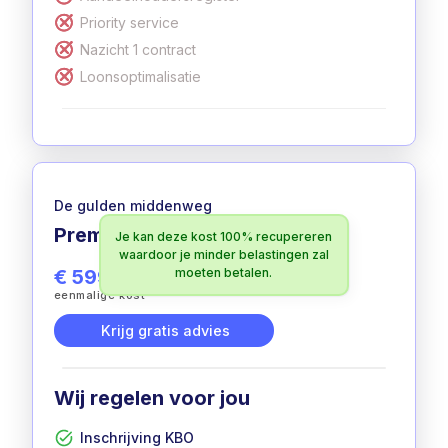
Priority service
Nazicht 1 contract
Loonsoptimalisatie
De gulden middenweg
Premium
Je kan deze kost 100% recupereren
100% aftrekbaar
waardoor je minder belastingen zal
€ 599
moeten betalen.
excl. btw
eenmalige kost
Krijg gratis advies
Wij regelen voor jou
Inschrijving KBO