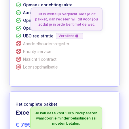
Opmaak oprichtingsakte
Aanvraag btw-nummer
Dit is wettelijk verplicht. Kies je dit
pakket, dan
regelen wij dit voor jou
Opmaak statuten
zodat je in orde bent met de wet.
Oprichting in 12 werkdagen
UBO registratie
Verplicht
Aandeelhoudersregister
Priority service
Nazicht 1 contract
Loonsoptimalisatie
Het complete pakket
Excellent
Je kan deze kost 100% recupereren
100% aftrekbaar
waardoor je minder belastingen zal
€ 799
moeten betalen.
excl. btw