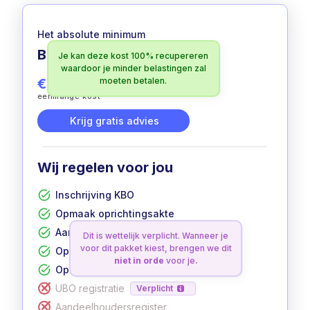
Het absolute minimum
Basic
Je kan deze kost 100% recupereren
100% aftrekbaar
waardoor je minder belastingen zal
€ 399
moeten betalen.
excl. btw
eenmalige kost
Krijg gratis advies
Wij regelen voor jou
Inschrijving KBO
Opmaak oprichtingsakte
Aanvraag btw-nummer
Dit is wettelijk verplicht. Wanneer je
voor dit pakket kiest, brengen we dit
Opmaak statuten
niet in orde
voor je
.
Oprichting in 12 werkdagen
UBO registratie
Verplicht
Aandeelhoudersregister