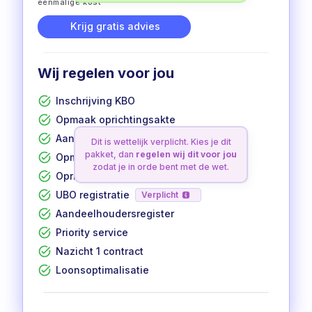
eenmalige kost
Krijg gratis advies
Wij regelen voor jou
Inschrijving KBO
Opmaak oprichtingsakte
Aanvraag btw-nummer
Dit is wettelijk verplicht. Kies je dit
pakket, dan
regelen wij dit voor jou
Opmaak statuten
zodat je in orde bent met de wet.
Oprichting in 12 werkdagen
UBO registratie
Verplicht
Aandeelhoudersregister
Priority service
Nazicht 1 contract
Loonsoptimalisatie