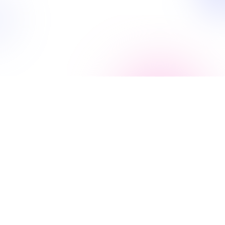
Ik wil starten als freelancer
Welk dagtarief moet ik
factureren?
Freelancer word je natuurlijk om er financieel op
vooruit te gaan. Ben je benieuwd welk dagtarief
je minimaal moet aanrekenen om
netto
minstens even veel te verdienen?
Laat het gratis door een expert
berekenen!
Bereken het
september 2025
zelf met onze
gratis
freelancetool