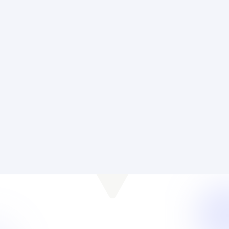
Je huidige situatie
"Stabiliteit maar een laag netto-inkomen"
Als werknemer hang je vast aan:
Veel belastingen betalen
Vast werkrooster met weinig vrijheid
Eén vaste werkgever / opdracht