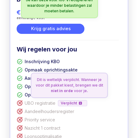
waardoor je minder belastingen zal
€ 399
moeten betalen.
excl. btw
eenmalige kost
Krijg gratis advies
Wij regelen voor jou
Inschrijving KBO
Opmaak oprichtingsakte
Aanvraag btw-nummer
Dit is wettelijk verplicht. Wanneer je
voor dit pakket kiest, brengen we dit
Opmaak statuten
niet in orde
voor je
.
Oprichting in 12 werkdagen
UBO registratie
Verplicht
Aandeelhoudersregister
Priority service
Nazicht 1 contract
Loonsoptimalisatie