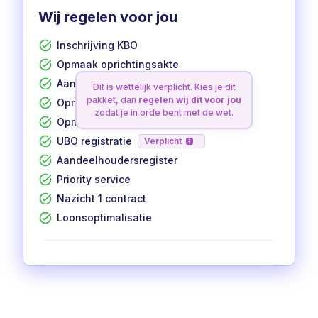
Wij regelen voor jou
Inschrijving KBO
Opmaak oprichtingsakte
Aanvraag btw-nummer
Dit is wettelijk verplicht. Kies je dit
pakket, dan
regelen wij dit voor jou
Opmaak statuten
zodat je in orde bent met de wet.
Oprichting in 12 werkdagen
UBO registratie
Verplicht
Aandeelhoudersregister
Priority service
Nazicht 1 contract
Loonsoptimalisatie