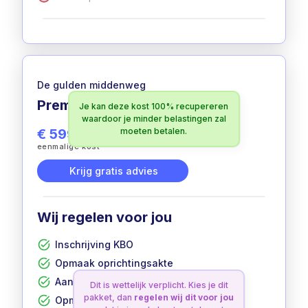
De gulden middenweg
Premium
Je kan deze kost 100% recupereren
100% aftrekbaar
waardoor je minder belastingen zal
€ 599
moeten betalen.
excl. btw
eenmalige kost
Krijg gratis advies
Wij regelen voor jou
Inschrijving KBO
Opmaak oprichtingsakte
Aanvraag btw-nummer
Dit is wettelijk verplicht. Kies je dit
pakket, dan
regelen wij dit voor jou
Opmaak statuten