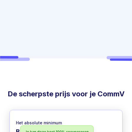
Ludovic, Tom & Andres van Kloze
De scherpste prijs voor je CommV
Het absolute minimum
Basic
Je kan deze kost 100% recupereren
100% aftrekbaar