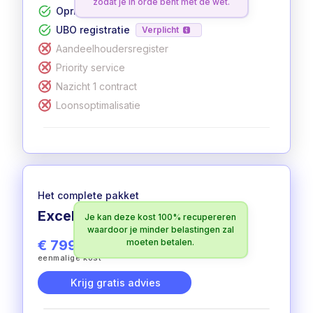
zodat je in orde bent met de wet.
Oprichting in 12 werkdagen
UBO registratie
Verplicht
Aandeelhoudersregister
Priority service
Nazicht 1 contract
Loonsoptimalisatie
Het complete pakket
Excellent
Je kan deze kost 100% recupereren
100% aftrekbaar
waardoor je minder belastingen zal
€ 799
moeten betalen.
excl. btw
eenmalige kost
Krijg gratis advies