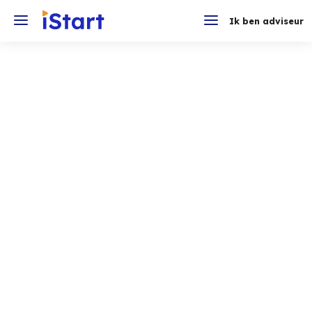
Ik ben adviseur
Gilles
Home
Blog
Gilles
Select Category
All Posts